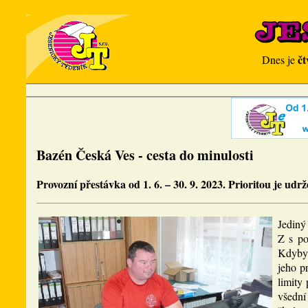
čt
Dnes je
Bazén Česká Ves - cesta do minulosti
Provozní přestávka od 1. 6. – 30. 9. 2023. Prioritou je udrž
Jediný
Z s po
Kdyby 
jeho p
limity 
všední 