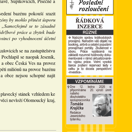
navě, Supíkovicích, Písečné a
vedení bazénu pokouší srazit
zóny by mohlo přinést úsporu
:
„Samozřejmě se to zásadně
údržbové práce a zbytek bude
osinci po vyhodnocení účetní
lovicích se na zastupitelstvu
. Pochlapil se naopak Jeseník,
it a obec Česká Ves na provoz
 pěti miliónů na provoz bazénu
a obce nejsou schopné najít
ý plavecký stánek vzhledem ke
 věci nevloží Olomoucký kraj,