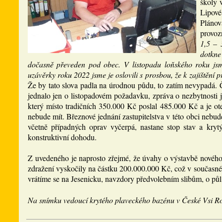
školy 
Lipové-
Plánov
provoz
1,5 – 
dotkne
dočasně převeden pod obec. V listopadu loňského roku jsm
uzávěrky roku 2022 jsme je oslovili s prosbou, že k zajištění p
Že by tato slova padla na úrodnou půdu, to zatím nevypadá. 
jednalo jen o listopadovém požadavku, zpráva o nezbytnosti j
který místo tradičních 350.000 Kč poslal 485.000 Kč a je ot
nebude mít. Březnové jednání zastupitelstva v této obci nebude
včetně případných oprav vyčerpá, nastane stop stav a kry
konstruktivní dohodu.
Z uvedeného je naprosto zřejmé, že úvahy o výstavbě nového 
zdražení vyskočily na částku 200.000.000 Kč, což v současné 
vrátíme se na Jesenicku, navzdory předvolebním slibům, o půl s
Na snímku vedoucí krytého plaveckého bazénu v České Vsi 