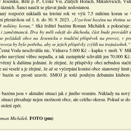
v Jeseníku, Bělé p. P., České Vsi, Zlatých Horách, Mikulovicích, Vid
lázních. Šanci naučit se plavat jinde nedostanou.
aný rozpočet nákladů na letošní rok ve výši 7,5 miliónu korun se 
ní přestávkou od 1. 6. do 30. 9. 2023.
„Uzavření bazénu na třetinu se
3 milióny korun,“
říká ředitel bazénu Roman Michálek a pokračuje
 i zaměstnanců. Dva by měli odejít do důchodu, část bude provádět 
e požádali obce na Jesenicku o tradiční příspěvek na provoz, v pr
rovozu by bylo potřeba, aby se jejich příspěvky zvýšili na trojnásobek.“
Černá Voda neschválila nic, Vidnava 5.000 Kč – kapku v moři. V Miku
eho navýšení vůbec nepadla, a tak zastupitelé schválili jen 70.000 Kč
evřený k dalšímu jednání. Je zřejmé, že příspěvky obcí nebudou stač
 asi veselé a je zřejmé, že až se vyčerpání komisí obce stanovený limit
tý bazén se prostě uzavře. SMOJ je totiž pouhým debatním klubem 
bazénu jsou v aktuální situaci jak z jiného vesmíru. Náklady na nov
situaci přesahuje nejen možnosti obce, ale celého okresu. Pokud se do
toletí zpět.
FOTO (pm)
Roman Michálek.