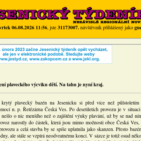
vrtek 06.08.2026 11:56
31173007.
gue
, jste
návštěvník přihlášený jako
ení plaveckého výcviku dětí. Na tahu je nyní kraj.
 krytý plavecký bazén na Jesenicku si před více než půlstoletím 
mocí n. p. Řetězárna Česká Ves. Po desetiletích provozu je v situac
nešlo o nic menšího než o zajištění výuky plavání, už by se nad ní
rovoz narostly do částek, která jsou mimo možnosti obce Česká Ves, z
provozu a celá stavba by se spíše uplatnila jako skanzen. Přesto bazén
dny, ale stále se vzpírá neodvratnému konci. V sázce je totiž osud něko