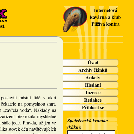
Internetová
kavárna a klub
Plíživá kontra
st
.
Úvod
Archiv článků
Ankety
Hledání
Inzerce
postavili místní lidé v akci
Redakce
i čekatele na pomyslnou smrt.
Přihlásit se
m „zavřela voda“. Náklady na
ařízení překročila myslitelné
Společenská kronika
 stále jede. Pravda, už jen ve
(klikni)
lika stovek dětí navštěvujících