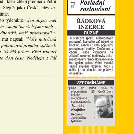
í, kteří chtěli premiéru Petru
 Stejně jako Česká televize.
tíme.
ho týdeníku:
“Jen abyste měl
ém vstupu (kterých jsme měli z
borářů, kteří protestovali v
m mu napsal:
“Vaše natočená
, pokračoval premiér spěšně k
u. Skvělá práce. Před radnicí
 dost času. Nedělejte z lidí