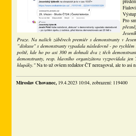
předem)
Fialov
Výstup
Pro sm
přesně
Jesení
Praze. Na našich záběrech premiér s demonstranty v Jesen
”diskuse" s demonstranty vypadala následovně - po rychlém ú
poště, kde ho po asi 300 m dohnali dva z těch demonstrantů
demonstranty, resp. hlavního organizátora vyzpovídala jen 
hlupáky."
Na to už ovšem redaktor ČT nereagoval, ale to asi 
Miroslav Chovanec,
19.4.2023 10:04, zobrazení: 119400