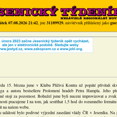
átek 07.08.2026 21:42
31189929.
gue
, jste
návštěvník přihlášený jako
edu 15. března jsme v Klubu Plíživá Kontra už popáté přivítali skv
oga a autora bestselleru Prolomení hradeb Petra Hampla. Jeho př
ně stojí za pozornost. Bohužel jsme byli nuceni improvizovat a zvuk 
nosti pracujeme I na tom, jak sestříhat 1,5 hod do rozumného formátu
jít na našem webu.
 událostí bylo podivné výjezdní zasedání vlády ČR v Jeseníku. Na p