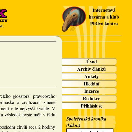
Internetová
kavárna a klub
Plíživá kontra
st
.
Úvod
Archiv článků
Ankety
Hledání
Inzerce
ělého glosátora, pravicového
Redakce
ednáška o civilizační změně
Přihlásit se
není v té nejvyšší kvalitě. V
 a výsledek byste měli v řádu
Společenská kronika
(klikni)
oslední chvíli (cca 2 hodiny