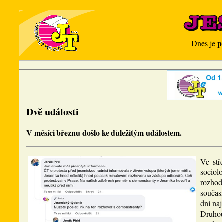
p
Dnes je
Dvě události
V měsíci březnu došlo ke důležitým událostem.
Ve stř
sociol
rozhod
součas
dní na
Druhou