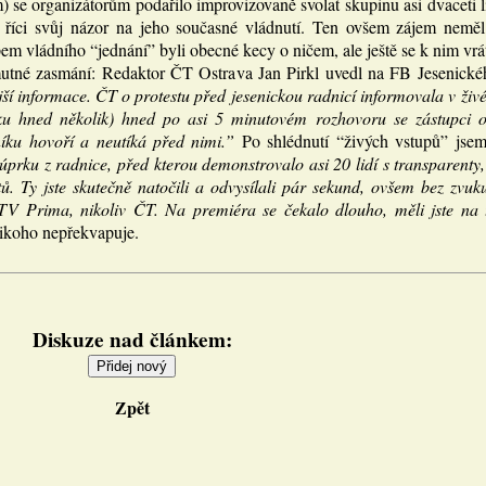
 se organizátorům podařilo improvizovaně svolat skupinu asi dvaceti lid
i říci svůj názor na jeho současné vládnutí. Ten ovšem zájem neměl.
em vládního “jednání” byli obecné kecy o ničem, ale ještě se k nim vrá
utné zasmání: Redaktor ČT Ostrava Jan Pirkl uvedl na FB Jesenické
jší informace. ČT o protestu před jesenickou radnicí informovala v živ
ku hned několik) hned po asi 5 minutovém rozhovoru se zástupci od
íku hovoří a neutíká před nimi.”
Po shlédnutí “živých vstupů” jse
prku z radnice, před kterou demonstrovalo asi 20 lidí s transparenty
. Ty jste skutečně natočili a odvysílali pár sekund, ovšem bez zvuk
TV Prima, nikoliv ČT. Na premiéra se čekalo dlouho, měli jste na to
nikoho nepřekvapuje.
Diskuze nad článkem:
Zpět