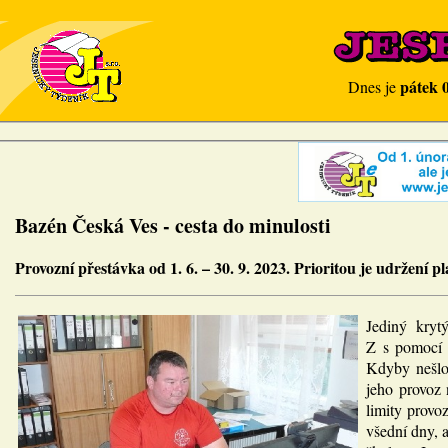
pátek 
Dnes je
Bazén Česká Ves - cesta do minulosti
Provozní přestávka od 1. 6. – 30. 9. 2023. Prioritou je udržení p
Jediný kryt
Z s pomocí n
Kdyby nešlo 
jeho provoz 
limity provo
všední dny, a