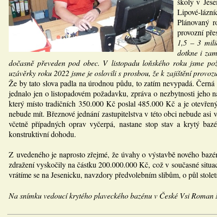
školy v Jese
Lipové-lázníc
Plánovaný r
provozní pře
1,5 – 3 mil
dotkne i zam
dočasně převeden pod obec. V listopadu loňského roku jsme požá
uzávěrky roku 2022 jsme je oslovili s prosbou, že k zajištění provozu
Že by tato slova padla na úrodnou půdu, to zatím nevypadá. Černá
jednalo jen o listopadovém požadavku, zpráva o nezbytnosti jeho na
který místo tradičních 350.000 Kč poslal 485.000 Kč a je otevřen
nebude mít. Březnové jednání zastupitelstva v této obci nebude asi v
včetně případných oprav vyčerpá, nastane stop stav a krytý ba
konstruktivní dohodu.
Z uvedeného je naprosto zřejmé, že úvahy o výstavbě nového bazén
zdražení vyskočily na částku 200.000.000 Kč, což v současné situac
vrátíme se na Jesenicku, navzdory předvolebním slibům, o půl století
Na snímku vedoucí krytého plaveckého bazénu v České Vsi Roman 