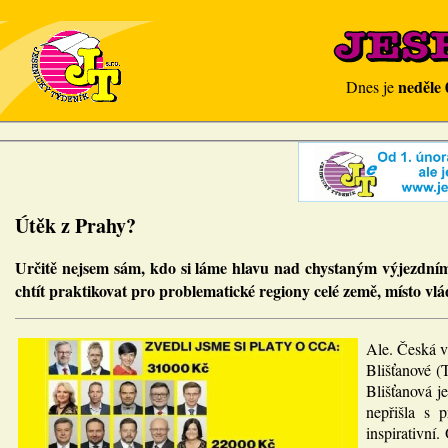
neděle 
Dnes je
Útěk z Prahy?
Určitě nejsem sám, kdo si láme hlavu nad chystaným výjezdním
chtít praktikovat pro problematické regiony celé země, místo vl
Ale. Česká v
Blišťanové (
Blišťanová j
nepřišla s 
inspirativní