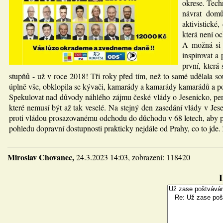
okrese. Tech
návrat domů
aktivistické
která není o
A možná si 
inspirovat a
první, která
stupňů - už v roce 2018! Tři roky před tím, než to samé udělala so
úplně vše, obklopila se kývači, kamarády a kamarády kamarádů a po
Spekulovat nad důvody náhlého zájmu české vlády o Jesenicko, peri
které nemusí být až tak veselé. Na stejný den zasedání vlády v 
proti vládou prosazovanému odchodu do důchodu v 68 letech, aby p
pohledu dopravní dostupnosti prakticky nejdále od Prahy, co to jde. 
Miroslav Chovanec,
24.3.2023 14:03, zobrazení: 118420