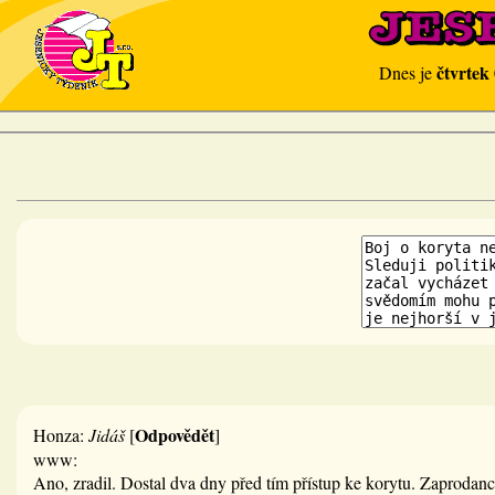
čtvrtek
Dnes je
Odpovědět
Honza:
Jidáš
[
]
www:
Ano, zradil. Dostal dva dny před tím přístup ke korytu. Zaprodanc