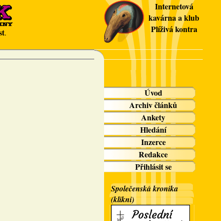
Internetová
kavárna a klub
Plíživá kontra
st
.
Úvod
Archiv článků
Ankety
Hledání
Inzerce
Redakce
Přihlásit se
Společenská kronika
(klikni)