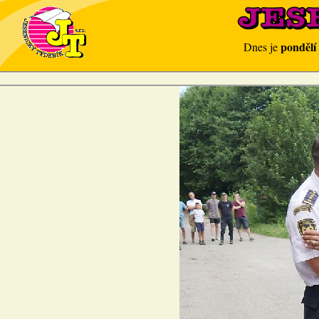
pondělí
Dnes je