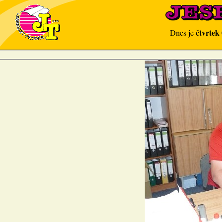
čtvrtek
Dnes je