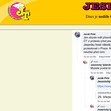
neděle 
Dnes je