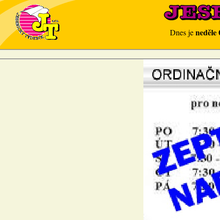
neděle 
Dnes je