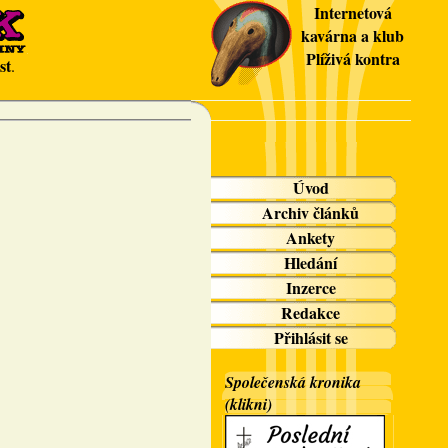
Internetová
kavárna a klub
Plíživá kontra
st
.
Úvod
Archiv článků
Ankety
Hledání
Inzerce
Redakce
Přihlásit se
Společenská kronika
(klikni)