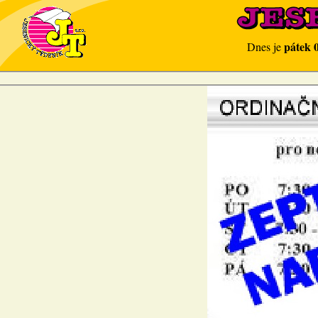
pátek 
Dnes je