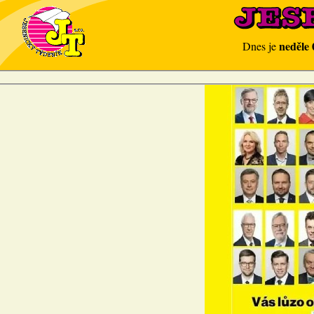
neděle 
Dnes je