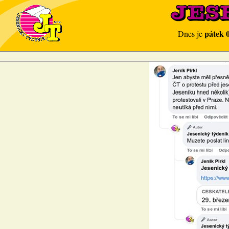
pátek 
Dnes je