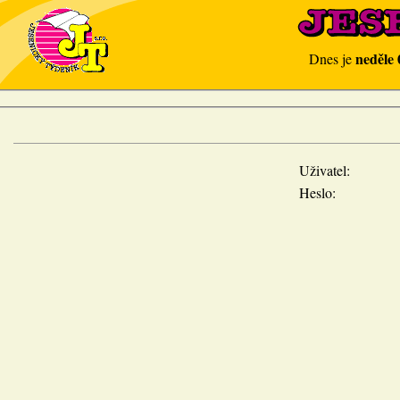
neděle 
Dnes je
Uživatel:
Heslo: