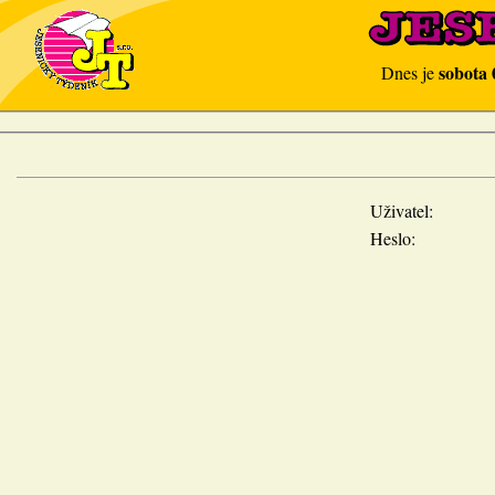
sobota 
Dnes je
Uživatel:
Heslo: