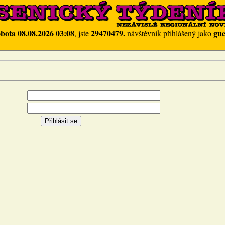
obota 08.08.2026 03:08
29470479.
gue
, jste
návštěvník přihlášený jako