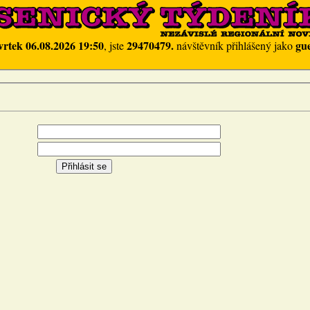
vrtek 06.08.2026 19:50
29470479.
gue
, jste
návštěvník přihlášený jako