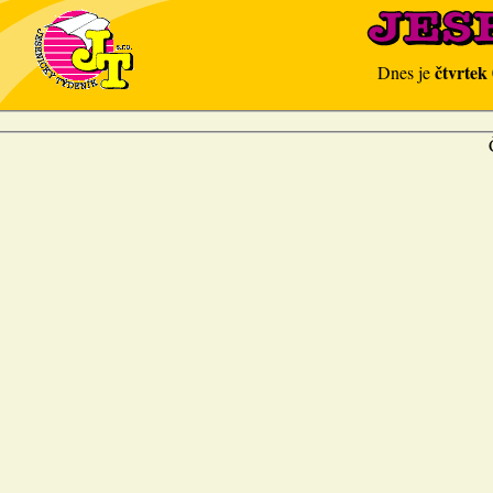
čtvrtek
Dnes je