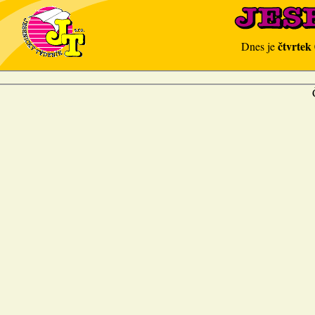
čtvrtek
Dnes je