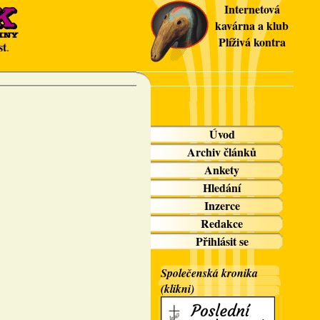
Internetová
kavárna a klub
Plíživá kontra
st
.
Úvod
Archiv článků
Ankety
Hledání
Inzerce
Redakce
Přihlásit se
Společenská kronika
(klikni)