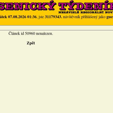
átek 07.08.2026 01:36
31179343.
gue
, jste
návštěvník přihlášený jako
Článek id 50960 nenalezen.
Zpět