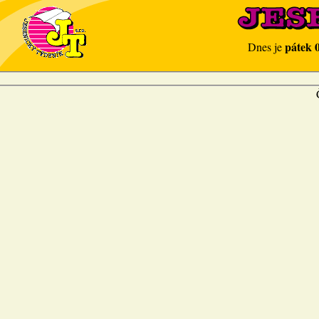
pátek 
Dnes je