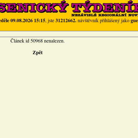
eděle 09.08.2026 15:15
31212662.
gue
, jste
návštěvník přihlášený jako
Článek id 50968 nenalezen.
Zpět