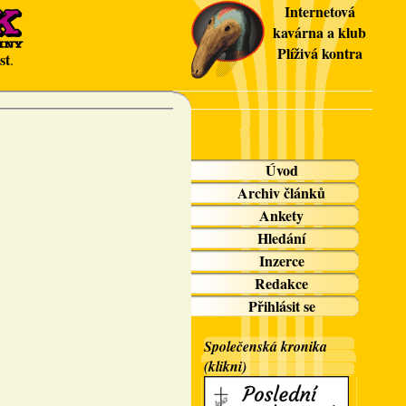
Internetová
kavárna a klub
Plíživá kontra
st
.
Úvod
Archiv článků
Ankety
Hledání
Inzerce
Redakce
Přihlásit se
Společenská kronika
(klikni)