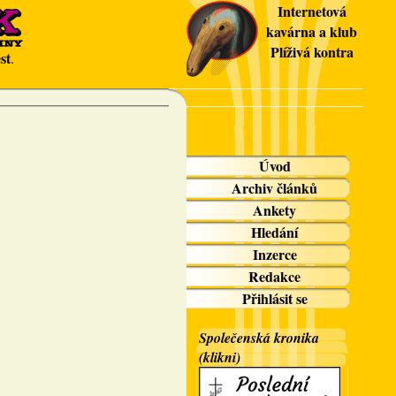
Internetová
kavárna a klub
Plíživá kontra
st
.
Úvod
Archiv článků
Ankety
Hledání
Inzerce
Redakce
Přihlásit se
Společenská kronika
(klikni)