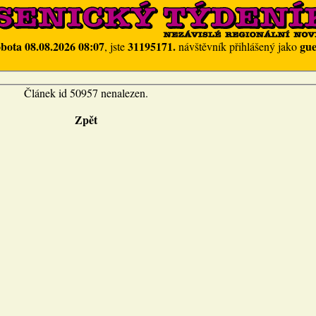
obota 08.08.2026 08:07
31195171.
gue
, jste
návštěvník přihlášený jako
Článek id 50957 nenalezen.
Zpět