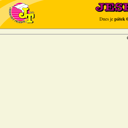
pátek 
Dnes je