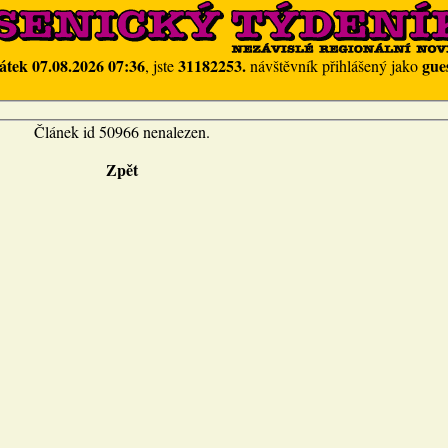
átek 07.08.2026 07:36
31182253.
gue
, jste
návštěvník přihlášený jako
Článek id 50966 nenalezen.
Zpět