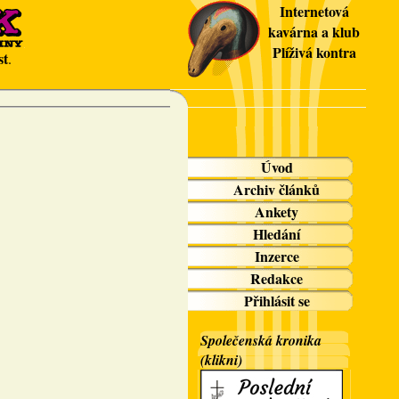
Internetová
kavárna a klub
Plíživá kontra
st
.
Úvod
Archiv článků
Ankety
Hledání
Inzerce
Redakce
Přihlásit se
Společenská kronika
(klikni)