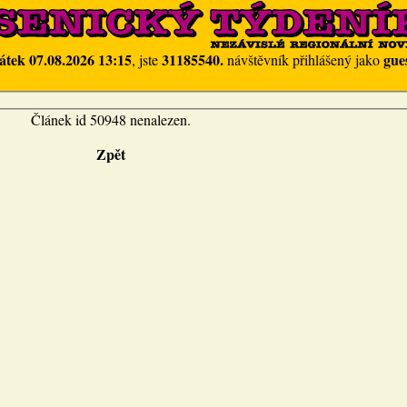
átek 07.08.2026 13:15
31185540.
gue
, jste
návštěvník přihlášený jako
Článek id 50948 nenalezen.
Zpět