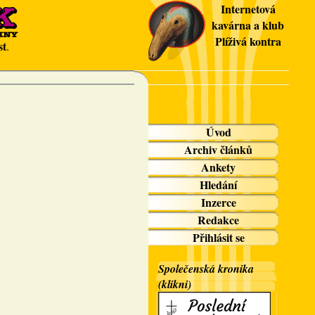
Internetová
kavárna a klub
Plíživá kontra
st
.
Úvod
Archiv článků
Ankety
Hledání
Inzerce
Redakce
Přihlásit se
Společenská kronika
(klikni)