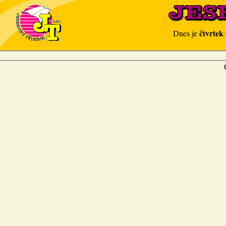
čtvrtek
Dnes je