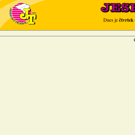
čtvrtek
Dnes je