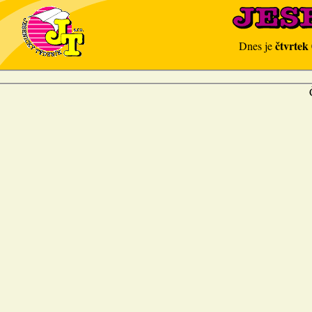
čtvrtek
Dnes je