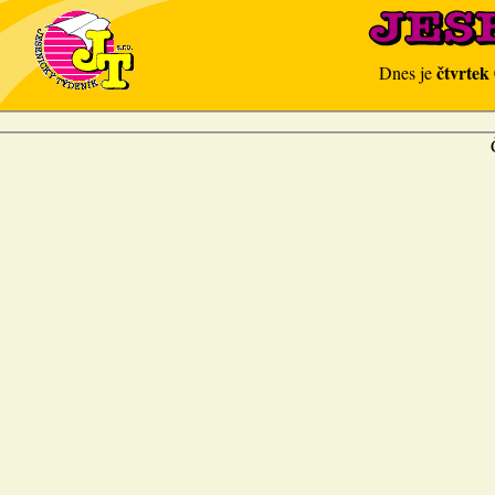
čtvrtek
Dnes je