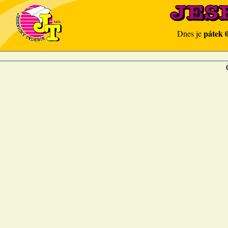
pátek 
Dnes je