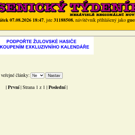
átek 07.08.2026 18:47
31188508.
gue
, jste
návštěvník přihlášený jako
n veřejné články:
První
Poslední
|
| Strana 1 z 1 |
|