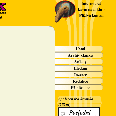
Internetová
kavárna a klub
Plíživá kontra
st
.
Úvod
Archiv článků
Ankety
Hledání
Inzerce
Redakce
Přihlásit se
Společenská kronika
(klikni)