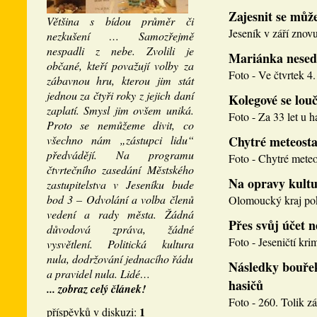
Zajesnit se může
Většina s bídou průměr či
Jeseník v září znovu
nezkušení … Samozřejmě
nespadli z nebe. Zvolili je
Mariánka nesed
občané, kteří považují volby za
Foto - Ve čtvrtek 4. 
zábavnou hru, kterou jim stát
jednou za čtyři roky z jejich daní
Kolegové se louči
zaplatí. Smysl jim ovšem uniká.
Foto - Za 33 let u h
Proto se nemůžeme divit, co
všechno nám „zástupci lidu“
Chytré meteosta
předvádějí. Na programu
Foto - Chytré meteos
čtvrtečního zasedání Městského
Na opravy kultu
zastupitelstva v Jeseníku bude
bod 3 – Odvolání a volba členů
Olomoucký kraj pokr
vedení a rady města. Žádná
Přes svůj účet 
důvodová zpráva, žádné
Foto - Jeseničtí krim
vysvětlení. Politická kultura
nula, dodržování jednacího řádu
Následky bouřek
a pravidel nula. Lidé…
hasičů
... zobraz celý článek!
Foto - 260. Tolik zá
1
příspěvků v diskuzi: