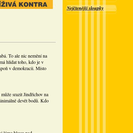
Nejčtenější sloupky
abá. To ale nic nemění na
á hlídat toho, kdo je v
spoň v demokracii. Místo
 může srazit Jindřichov na
minimálně devět bodů. Kdo
si láme hlavu nad