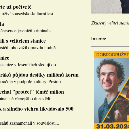
te už počtvrté
 oživí sousedsko-kulturní fest...
Zkušený velitel stani
la
července jeseničtí kriminalis...
Inzerce
li s velitelem stanice
asičů toho zažil opravdu hodně...
nice
tanice v Jeseníkách sledují do...
ráků půjdou desítky miliónů korun
ačuje v podpoře kultury. Postup...
nechal "protéct" téměř milion
inalisté včerejšího dne sděli...
 a silného vichru likvidovalo 500
sahů zaznamenali v souvislosti...