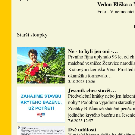
Vedou Eliška a
Foto - V nemocnici 
Starší sloupky
Ne - to byli jen oni -…
Prvního října uplynulo 93 let od ch
malebné vesničce Žeravice narodi
Královým dceruška Věra. Prostředí,
okamžiku formovalo…
3.10.2023 10:56
Jeseník chce stavět…
Předvolební hrátky nebo jen házen
nohy? Podobná vyjádření starostky
Zdeňky Blišťanové shánění peněz n
jediného krytého bazénu na Jesen
7.6.2023 12:57
Dvě události
V měsíci březnu došlo ke důležitý