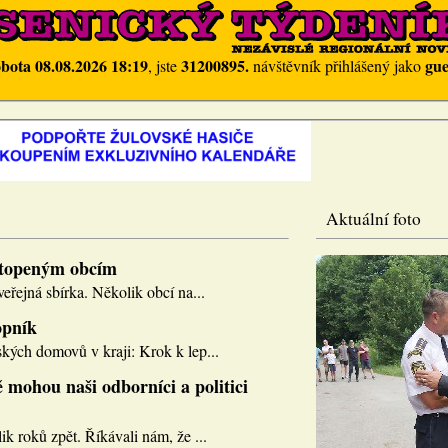
obota 08.08.2026 18:19
31200895.
gue
, jste
návštěvník přihlášený jako
Aktuální foto
topeným obcím
eřejná sbírka. Několik obcí na...
opník
kých domovů v kraji: Krok k lep...
 mohou naši odborníci a politici
k roků zpět. Říkávali nám, že ...