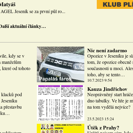
 Matyáš
AGEL Jeseník se za první půl ro...
Další aktuální články…
Nic není zadarmo
víle, kdy se v
Opozice v Jeseníku je sl
la manželům
tom, že opozice obecně m
 které od tohoto
současnosti u moci. Ale
toho, aby se tento…
10.7.2023 9:54
Kauza Jindřichov
í klacků pod
Neoprávněný start hráče
 Jeseníku
dno tabulky. Ve hře je 
a přestavbu
na tom vydělá nejvíce?
icku…
23.5.2023 15:24
Útěk z Prahy?
m událostem.
Určitě nejsem sám, kdo 