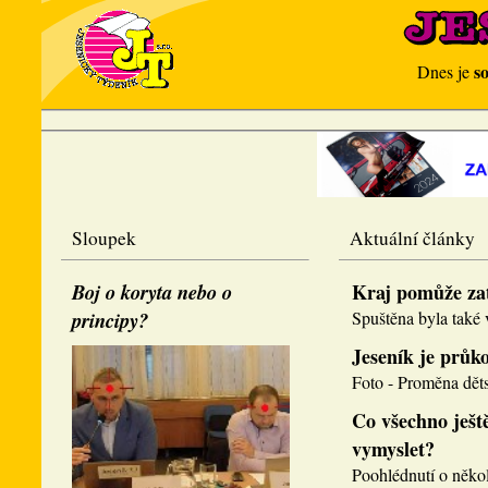
s
Dnes je
Sloupek
Aktuální články
Boj o koryta nebo o
Kraj pomůže za
principy?
Spuštěna byla také v
Jeseník je průk
Foto - Proměna děts
Co všechno ještě
vymyslet?
Poohlédnutí o několi