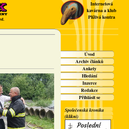
Internetová
kavárna a klub
Plíživá kontra
st
.
Úvod
Archiv článků
Ankety
Hledání
Inzerce
Redakce
Přihlásit se
Společenská kronika
(klikni)