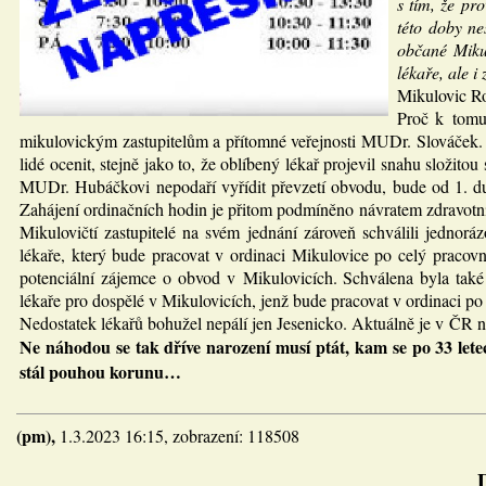
s tím, že p
této doby n
občané Mikul
lékaře, ale 
Mikulovic R
Proč k tomut
mikulovickým zastupitelům a přítomné veřejnosti MUDr. Slováček. Ja
lidé ocenit, stejně jako to, že oblíbený lékař projevil snahu složito
MUDr. Hubáčkovi nepodaří vyřídit převzetí obvodu, bude od 1. du
Zahájení ordinačních hodin je přitom podmíněno návratem zdravotní
Mikulovičtí zastupitelé na svém jednání zároveň schválili jedn
lékaře, který bude pracovat v ordinaci Mikulovice po celý praco
potenciální zájemce o obvod v Mikulovicích. Schválena byla také
lékaře pro dospělé v Mikulovicích, jenž bude pracovat v ordinaci p
Nedostatek lékařů bohužel nepálí jen Jesenicko. Aktuálně je v ČR ne
Ne náhodou se tak dříve narození musí ptát, kam se po 33 lete
stál pouhou korunu…
(pm),
1.3.2023 16:15, zobrazení: 118508