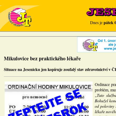
pátek 
Dnes je
Mikulovice bez praktického lékaře
Situace na Jesenicku jen kopíruje zoufalý stav zdravotnictví v 
Ordinace pra
problém, musí
„Tuto služb
Bohužel konc
od poloviny
lékaře novéh