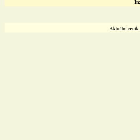
In
Aktuální cení