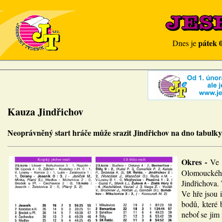
pátek 
Dnes je
Kauza Jindřichov
Neoprávněný start hráče může srazit Jindřichov na dno tabulky
Okres -
Ve 
Olomouckého 
Jindřichova.
Ve hře jsou 
bodů, které 
neboť se jim