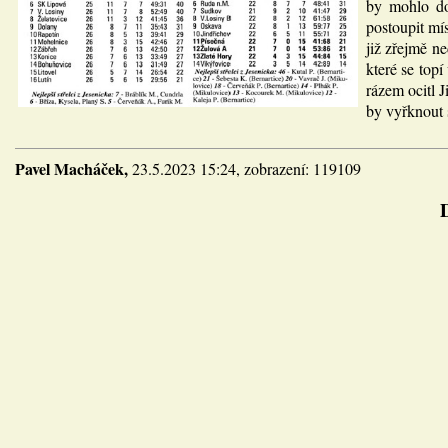
by mohlo do
postoupit mí
již zřejmě n
které se top
rázem ocitl 
by vyřknout 
Pavel Macháček,
23.5.2023 15:24, zobrazení: 119109