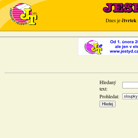
čtvrtek
Dnes je
Hledaný
text:
Prohledat: