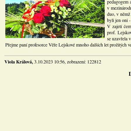
pedagogem a 
v mezinárodn
duo, v němž 
byli jen oni 
V zajetí čer
prof. Lejsko
se uzavřela 
Přejme paní profesorce Věře Lejskové mnoho dalších let prožitých v
Viola Králová,
3.10.2023 10:56, zobrazení: 122812