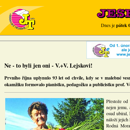
pátek 
Dnes je
Ne - to byli jen oni - V.+V. Lejskovi!
Prvního října uplynulo 93 let od chvíle, kdy se v malebné ve
okamžiku formovalo pianistku, pedagožku a publicistku prof. 
Přestože od 
nejen jemu, 
osud ubíral
náloží jejich
Rodná Morav