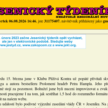
vrtek 06.08.2026 16:46
31175407.
gue
, jste
návštěvník přihlášený jako
edu 15. března jsme v Klubu Plíživá Kontra už popáté přivítali skv
oga a autora bestselleru Prolomení hradeb Petra Hampla. Jeho př
ně stojí za pozornost. Bohužel jsme byli nuceni improvizovat a zvuk 
nosti pracujeme I na tom, jak sestříhat 1,5 hod do rozumného formátu
jít na našem webu.
 událostí bylo podivné výjezdní zasedání vlády ČR v Jeseníku. Na p