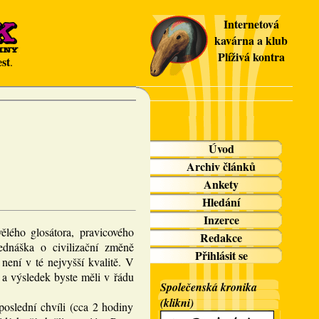
Internetová
kavárna a klub
Plíživá kontra
st
.
Úvod
Archiv článků
Ankety
Hledání
Inzerce
ělého glosátora, pravicového
Redakce
ednáška o civilizační změně
Přihlásit se
není v té nejvyšší kvalitě. V
 a výsledek byste měli v řádu
Společenská kronika
(klikni)
oslední chvíli (cca 2 hodiny