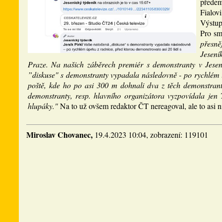
předem)
Fialov
Výstup
Pro sm
přesně
Jesení
Praze. Na našich záběrech premiér s demonstranty v Jesen
”diskuse" s demonstranty vypadala následovně - po rychlém ú
poště, kde ho po asi 300 m dohnali dva z těch demonstrantů
demonstranty, resp. hlavního organizátora vyzpovídala jen 
hlupáky."
Na to už ovšem redaktor ČT nereagoval, ale to asi 
Miroslav Chovanec,
19.4.2023 10:04, zobrazení: 119101