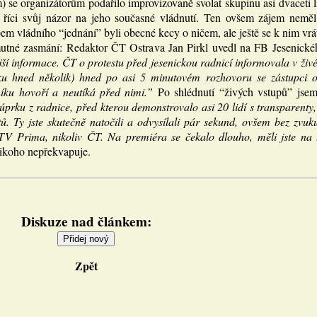
 se organizátorům podařilo improvizovaně svolat skupinu asi dvaceti lid
i říci svůj názor na jeho současné vládnutí. Ten ovšem zájem neměl.
em vládního “jednání” byli obecné kecy o ničem, ale ještě se k nim vrá
utné zasmání: Redaktor ČT Ostrava Jan Pirkl uvedl na FB Jesenické
jší informace. ČT o protestu před jesenickou radnicí informovala v živ
ku hned několik) hned po asi 5 minutovém rozhovoru se zástupci od
íku hovoří a neutíká před nimi.”
Po shlédnutí “živých vstupů” jse
prku z radnice, před kterou demonstrovalo asi 20 lidí s transparenty
. Ty jste skutečně natočili a odvysílali pár sekund, ovšem bez zvuk
TV Prima, nikoliv ČT. Na premiéra se čekalo dlouho, měli jste na to
nikoho nepřekvapuje.
Diskuze nad článkem:
Zpět