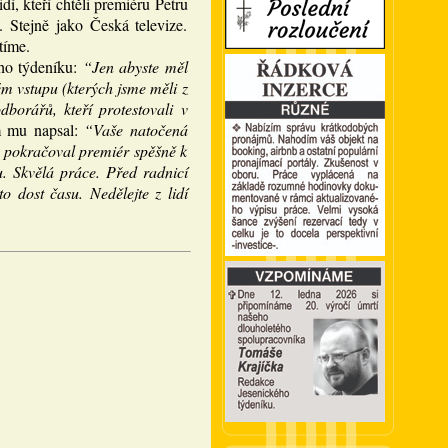
í, kteří chtěli premiéru Petru
 Stejně jako Česká televize.
tíme.
ho týdeníku:
“Jen abyste měl
ém vstupu (kterých jsme měli z
borářů, kteří protestovali v
m mu napsal:
“Vaše natočená
, pokračoval premiér spěšně k
u. Skvělá práce. Před radnicí
 dost času. Nedělejte z lidí