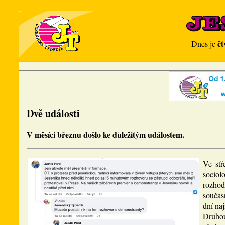
čt
Dnes je
Dvě události
V měsíci březnu došlo ke důležitým událostem.
Ve stř
sociol
rozhod
součas
dní na
Druhou