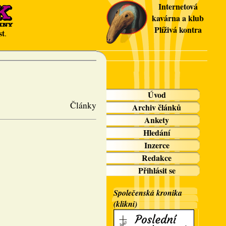
Internetová
kavárna a klub
Plíživá kontra
st
.
Úvod
Články
Archiv článků
Ankety
Hledání
Inzerce
Redakce
Přihlásit se
Společenská kronika
(klikni)