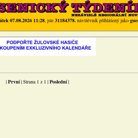
átek 07.08.2026 11:28
31184378.
gue
, jste
návštěvník přihlášený jako
První
Poslední
|
| Strana 1 z 1 |
|