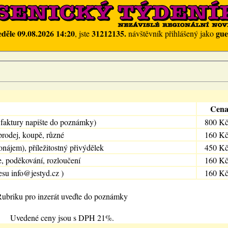
eděle 09.08.2026 14:20
31212135.
gue
, jste
návštěvník přihlášený jako
Cen
 faktury napište do poznámky)
800 K
prodej, koupě, různé
160 K
onájem), příležitostný přivýdělek
450 K
e, poděkování, rozloučení
160 K
esu info@jestyd.cz )
160 K
ubriku pro inzerát uveďte do poznámky
Uvedené ceny jsou s DPH 21%.