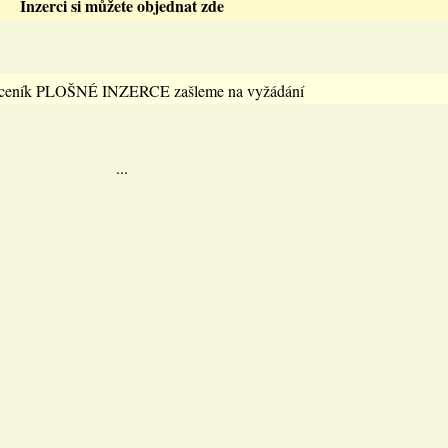
Inzerci si můžete objednat zde
 ceník PLOŠNÉ INZERCE zašleme na vyžádání
...