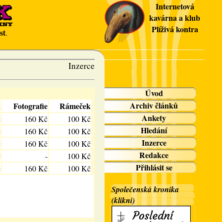
Internetová
kavárna a klub
Plíživá kontra
st
.
Inzerce
Úvod
Archiv článků
a
Fotografie
Rámeček
Ankety
č
160 Kč
100 Kč
Hledání
č
160 Kč
100 Kč
Inzerce
č
160 Kč
100 Kč
Redakce
č
-
100 Kč
Přihlásit se
č
160 Kč
100 Kč
Společenská kronika
(klikni)