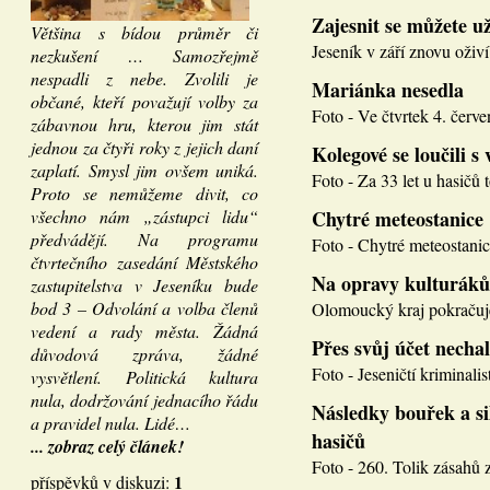
Zajesnit se můžete u
Většina s bídou průměr či
Jeseník v září znovu oživí
nezkušení … Samozřejmě
nespadli z nebe. Zvolili je
Mariánka nesedla
občané, kteří považují volby za
Foto - Ve čtvrtek 4. červen
zábavnou hru, kterou jim stát
jednou za čtyři roky z jejich daní
Kolegové se loučili s 
zaplatí. Smysl jim ovšem uniká.
Foto - Za 33 let u hasičů 
Proto se nemůžeme divit, co
všechno nám „zástupci lidu“
Chytré meteostanice
předvádějí. Na programu
Foto - Chytré meteostanice
čtvrtečního zasedání Městského
Na opravy kulturáků
zastupitelstva v Jeseníku bude
bod 3 – Odvolání a volba členů
Olomoucký kraj pokračuje
vedení a rady města. Žádná
Přes svůj účet necha
důvodová zpráva, žádné
Foto - Jeseničtí kriminalis
vysvětlení. Politická kultura
nula, dodržování jednacího řádu
Následky bouřek a si
a pravidel nula. Lidé…
hasičů
... zobraz celý článek!
Foto - 260. Tolik zásahů z
1
příspěvků v diskuzi: