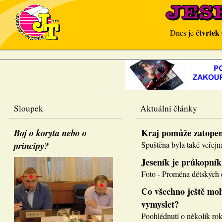
čtvrtek
Dnes je
Sloupek
Aktuální články
Boj o koryta nebo o
Kraj pomůže zatope
principy?
Spuštěna byla také veřejná
Jeseník je průkopník
Foto - Proměna dětských d
Co všechno ještě moh
vymyslet?
Poohlédnutí o několik roků