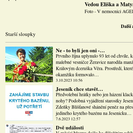
Vedou Eliška a Maty
Foto - V nemocnici AGEL J
Další
Starší sloupky
Ne - to byli jen oni -…
Prvního října uplynulo 93 let od chvíle, 
malebné vesničce Žeravice narodila man
Královým dceruška Věra. Prostředí, které
okamžiku formovalo…
3.10.2023 10:56
Jeseník chce stavět…
Předvolební hrátky nebo jen házení klac
nohy? Podobná vyjádření starostky Jesen
Zdeňky Blišťanové shánění peněz na pře
jediného krytého bazénu na Jesenicku…
7.6.2023 12:57
Dvě události
V měsíci březnu došlo ke důležitým udál