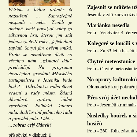
Zajesnit se můžete u
Většina s bídou průměr či
Jeseník v září znovu oživí
nezkušení … Samozřejmě
nespadli z nebe. Zvolili je
Mariánka nesedla
občané, kteří považují volby za
Foto - Ve čtvrtek 4. červen
zábavnou hru, kterou jim stát
jednou za čtyři roky z jejich daní
Kolegové se loučili s 
zaplatí. Smysl jim ovšem uniká.
Foto - Za 33 let u hasičů 
Proto se nemůžeme divit, co
všechno nám „zástupci lidu“
Chytré meteostanice
předvádějí. Na programu
Foto - Chytré meteostanice
čtvrtečního zasedání Městského
Na opravy kulturáků
zastupitelstva v Jeseníku bude
bod 3 – Odvolání a volba členů
Olomoucký kraj pokračuje
vedení a rady města. Žádná
Přes svůj účet necha
důvodová zpráva, žádné
Foto - Jeseničtí kriminalis
vysvětlení. Politická kultura
nula, dodržování jednacího řádu
Následky bouřek a si
a pravidel nula. Lidé…
hasičů
... zobraz celý článek!
Foto - 260. Tolik zásahů z
1
příspěvků v diskuzi: