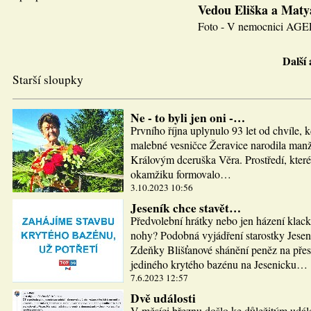
Vedou Eliška a Maty
Foto - V nemocnici AGEL J
Další
Starší sloupky
Ne - to byli jen oni -…
Prvního října uplynulo 93 let od chvíle, 
malebné vesničce Žeravice narodila man
Královým dceruška Věra. Prostředí, které
okamžiku formovalo…
3.10.2023 10:56
Jeseník chce stavět…
Předvolební hrátky nebo jen házení klac
nohy? Podobná vyjádření starostky Jesen
Zdeňky Blišťanové shánění peněz na pře
jediného krytého bazénu na Jesenicku…
7.6.2023 12:57
Dvě události
V měsíci březnu došlo ke důležitým udál