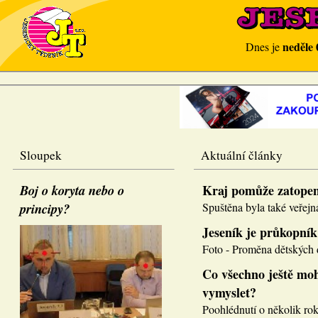
neděle 
Dnes je
Sloupek
Aktuální články
Boj o koryta nebo o
Kraj pomůže zatope
principy?
Spuštěna byla také veřejná
Jeseník je průkopník
Foto - Proměna dětských d
Co všechno ještě moh
vymyslet?
Poohlédnutí o několik roků