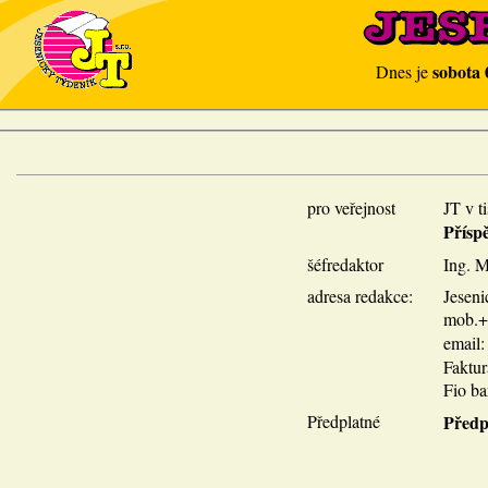
sobota 
Dnes je
pro veřejnost
JT v t
Přísp
šéfredaktor
Ing. M
adresa redakce:
Jeseni
mob.+p
email
Faktu
Fio ba
Předplatné
Předp