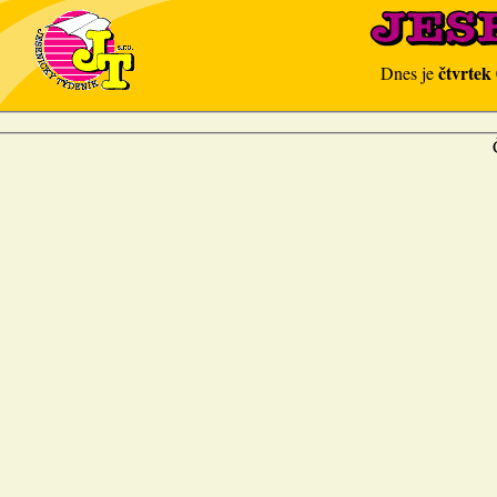
čtvrtek
Dnes je