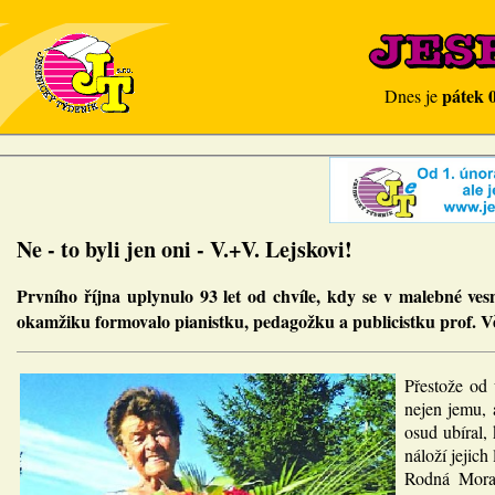
pátek 
Dnes je
Ne - to byli jen oni - V.+V. Lejskovi!
Prvního října uplynulo 93 let od chvíle, kdy se v malebné ve
okamžiku formovalo pianistku, pedagožku a publicistku prof. 
Přestože od 
nejen jemu, 
osud ubíral
náloží jejich
Rodná Morav