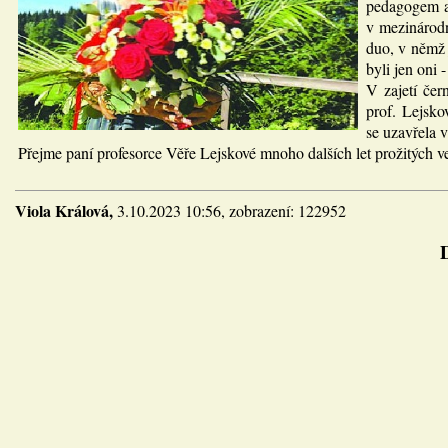
pedagogem a 
v mezinárodn
duo, v němž 
byli jen oni 
V zajetí čer
prof. Lejsko
se uzavřela 
Přejme paní profesorce Věře Lejskové mnoho dalších let prožitých v
Viola Králová,
3.10.2023 10:56, zobrazení: 122952