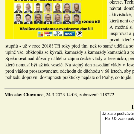
okrese. Tech
návrat domů
aktivistické
která není o
A možná si 
inspirovat a
první, která
stupňů - už v roce 2018! Tři roky před tím, než to samé udělala so
úplně vše, obklopila se kývači, kamarády a kamarády kamarádů a po
Spekulovat nad důvody náhlého zájmu české vlády o Jesenicko, peri
které nemusí být až tak veselé. Na stejný den zasedání vlády v 
proti vládou prosazovanému odchodu do důchodu v 68 letech, aby p
pohledu dopravní dostupnosti prakticky nejdále od Prahy, co to jde. 
Miroslav Chovanec,
24.3.2023 14:03, zobrazení: 118272