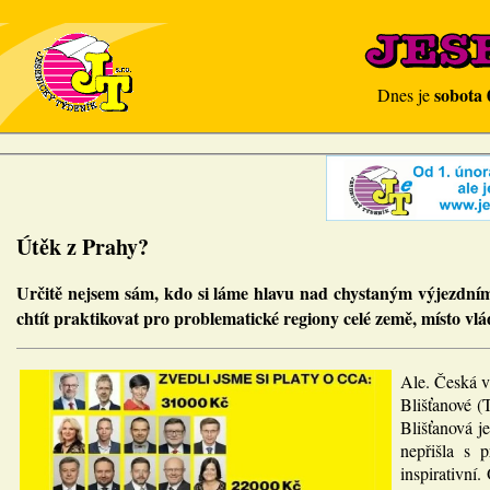
sobota 
Dnes je
Útěk z Prahy?
Určitě nejsem sám, kdo si láme hlavu nad chystaným výjezdním
chtít praktikovat pro problematické regiony celé země, místo vl
Ale. Česká v
Blišťanové (
Blišťanová j
nepřišla s 
inspirativní