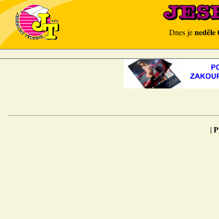
neděle 
Dnes je
P
|