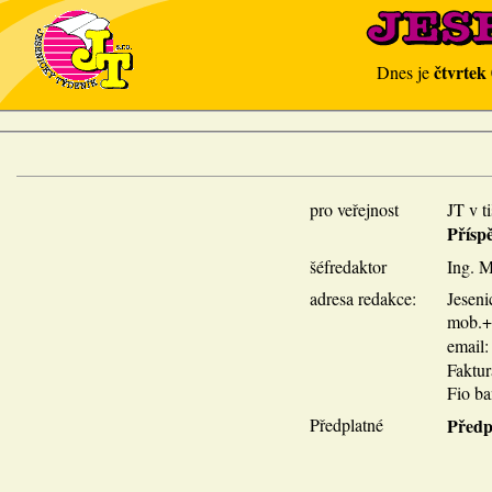
čtvrtek
Dnes je
pro veřejnost
JT v t
Přísp
šéfredaktor
Ing. M
adresa redakce:
Jeseni
mob.+p
email
Faktu
Fio ba
Předplatné
Předp